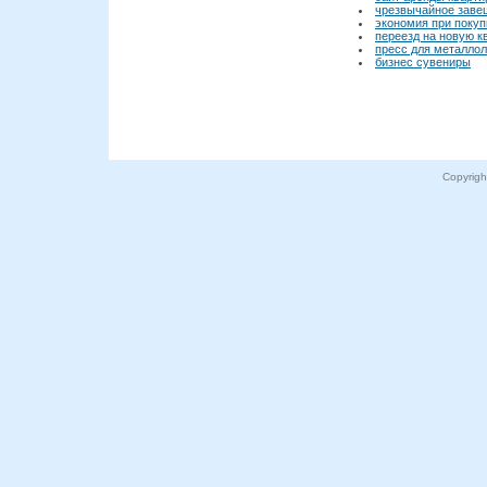
чрезвычайное заве
экономия при покуп
переезд на новую к
пресс для металло
бизнес сувениры
Copyrig